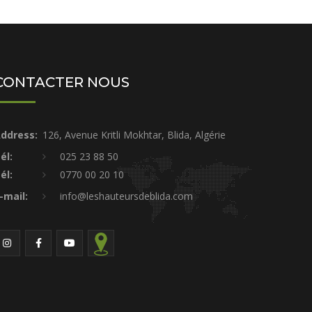
CONTACTER NOUS
ddress:
126, Avenue Kritli Mokhtar, Blida, Algérie
él:
025 23 88 50
él:
0770 00 20 10
-mail:
info@leshauteursdeblida.com