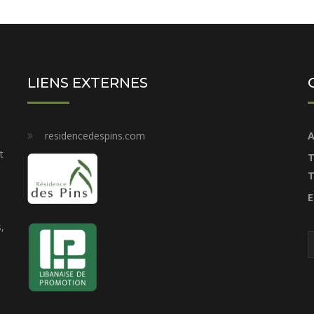
LIENS EXTERNES
residencedespins.com
A
t
T
T
E
,