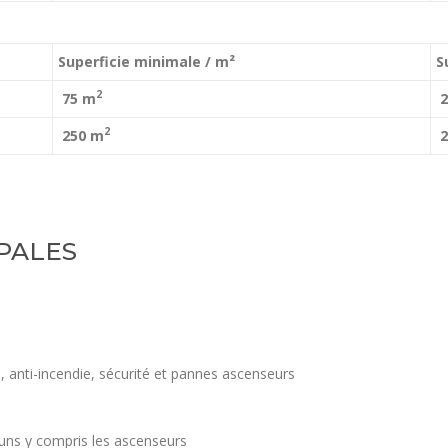
Superficie minimale / m²
S
2
75 m
2
2
250 m
2
PALES
 anti-incendie, sécurité et pannes ascenseurs
muns y compris les ascenseurs