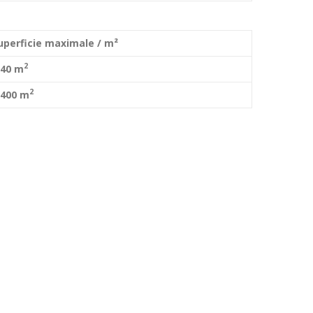
uperficie maximale / m²
2
40 m
2
400 m