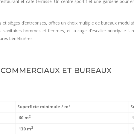
staurant et café-terrasse. Un centre sportif et une garderie pour e
les et sièges d’entreprises, offres un choix multiple de bureaux mod
s sanitaires hommes et femmes, et la cage d’escalier principale. 
ures bénéficières.
 COMMERCIAUX ET BUREAUX
Superficie minimale / m²
S
2
60 m
1
2
130 m
1