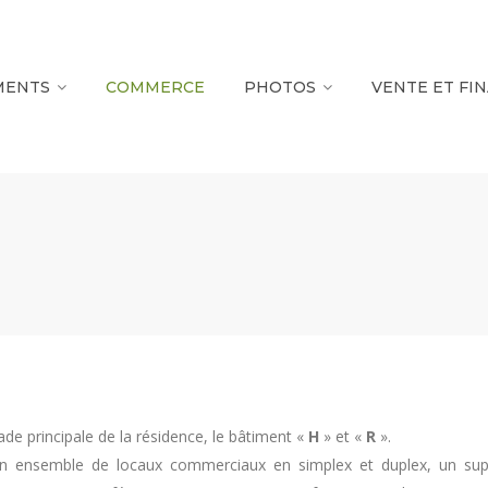
MENTS
COMMERCE
PHOTOS
VENTE ET FI
de principale de la résidence, le bâtiment «
H
» et «
R
».
n ensemble de locaux commerciaux en simplex et duplex, un sup