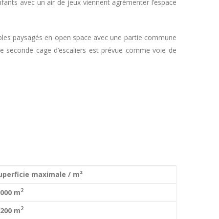
nfants avec un air de jeux viennent agrémenter l’espace
ulables paysagés en open space avec une partie commune
Une seconde cage d’escaliers est prévue comme voie de
uperficie maximale / m²
2
000 m
2
200 m