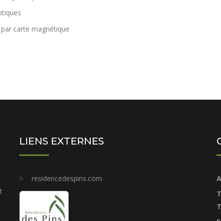
ptiques
s par carte magnétique
LIENS EXTERNES
residencedespins.com
A
t
T
T