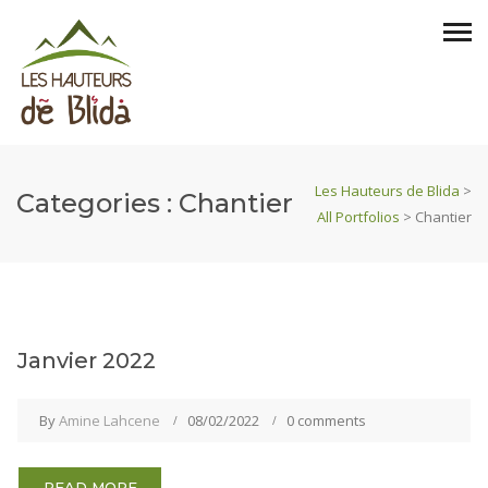
Les Hauteurs de Blida
>
Categories :
Chantier
All Portfolios
>
Chantier
Janvier 2022
By
Amine Lahcene
08/02/2022
0 comments
READ MORE