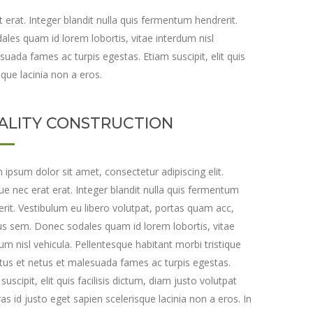
 erat. Integer blandit nulla quis fermentum hendrerit.
les quam id lorem lobortis, vitae interdum nisl
suada fames ac turpis egestas. Etiam suscipit, elit quis
sque lacinia non a eros.
ALITY CONSTRUCTION
ipsum dolor sit amet, consectetur adipiscing elit.
e nec erat erat. Integer blandit nulla quis fermentum
rit. Vestibulum eu libero volutpat, portas quam acc,
s sem. Donec sodales quam id lorem lobortis, vitae
um nisl vehicula. Pellentesque habitant morbi tristique
tus et netus et malesuada fames ac turpis egestas.
suscipit, elit quis facilisis dictum, diam justo volutpat
ras id justo eget sapien scelerisque lacinia non a eros. In