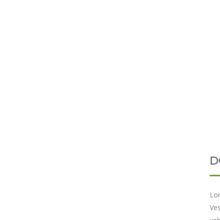
D
Lor
Ves