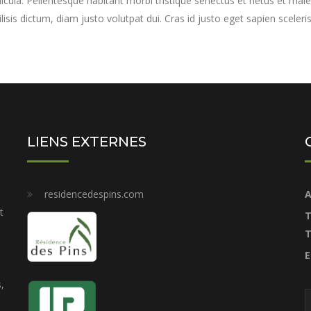
icula. Pellentesque habitant morbi tristique senectus et netus et male
ilisis dictum, diam justo volutpat dui. Cras id justo eget sapien sceleri
LIENS EXTERNES
residencedespins.com
A
t
T
T
E
,