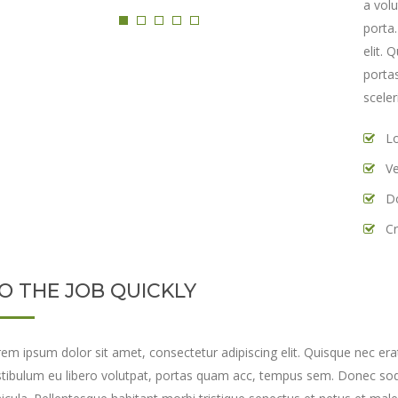
a vol
porta
elit. 
porta
sceler
Lo
Ve
Do
Cr
O THE JOB QUICKLY
em ipsum dolor sit amet, consectetur adipiscing elit. Quisque nec erat
tibulum eu libero volutpat, portas quam acc, tempus sem. Donec soda