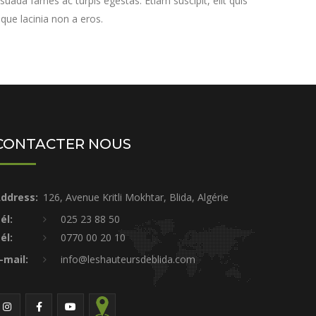
suada fames ac turpis egestas. Etiam suscipit, elit quis
sque lacinia non a eros.
CONTACTER NOUS
ddress:
126, Avenue Kritli Mokhtar, Blida, Algérie
él:
025 23 88 50
él:
0770 00 20 10
-mail:
info@leshauteursdeblida.com