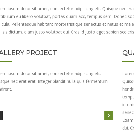
em ipsum dolor sit amet, consectetur adipiscing elit. Quisque nec erat
tibulum eu libero volutpat, portas quam acc, tempus sem. Donec soda
icula. Pellentesque habitant morbi tristique senectus et netus et male
ilisis dictum, diam justo volutpat dui. Cras id justo eget sapien sceleri
ALLERY PROJECT
QU
em ipsum dolor sit amet, consectetur adipiscing elit.
Lorem 
sque nec erat erat. Integer blandit nulla quis fermentum
Quisqu
drerit.
hendre
tempu
interd
senec
Etiam 
dui. C