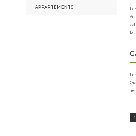
APPARTEMENTS
Lor
Ves
veh
fac
G
Lor
Qui
hen